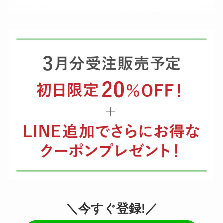
＼
今すぐ登録!
／