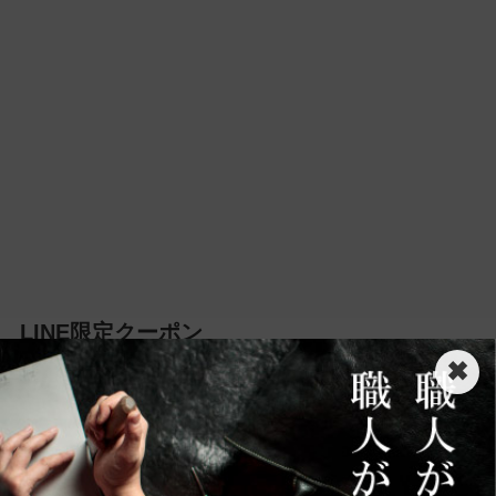
LINE限定クーポン
30％OFF対象作品
✖
大人ボディバッグ(全3色)
→
LINE限定クーポンで30%OFFに！