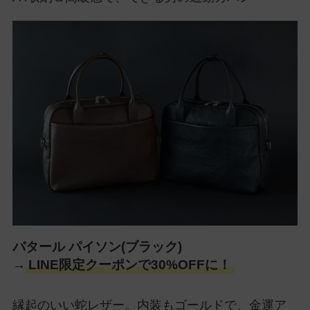
バタール パイソン(ブラック)
→
LINE限定クーポンで30%OFFに！
縁起のいい蛇レザー。内装もゴールドで、金運ア