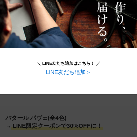
両手が空いて身軽にお出かけ。休日に最適。
＼ LINE友だち追加はこちら！ ／
LINE友だち追加＞
バタール パヴェ(全4色)
→
LINE限定クーポンで30%OFFに！