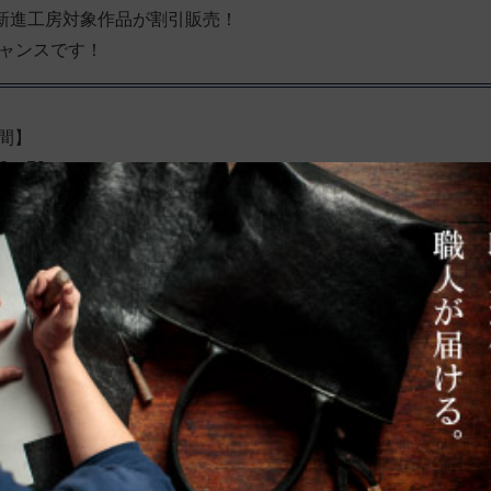
、新進工房対象作品が割引販売！
ャンスです！
期間】
23：59
。
トクに！
ポンをLINE追加者限定にプレゼント
いたします！