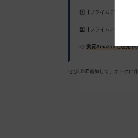
1️⃣【プライムデー割引20
2️⃣【プライムデー割引対
👉
実質Amazonで販売中
ぜひLINE追加して、オトクに