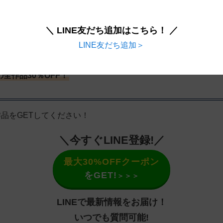
％OFF対象作品】
＋LINE限定10％OFFクーポン
＼ LINE友だち追加はこちら！ ／
LINE友だち追加＞
象外作品】
＋LINE限定30％OFFクーポン
の全作品30％OFF！
作品をGETしてください！
＼今すぐLINE登録!／
最大30%OFFクーポン
をGET!
＞＞＞
LINEで最新情報をお届け！
いつでも質問可能!