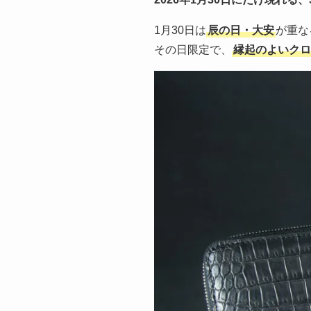
1月30日は
辰の日・大安
が重な
その日限定で、
縁起のよいクロ