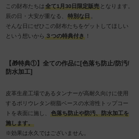
この財布たちは
全て1月30日限定販売
となります。
辰の日・大安が重なる、
特別な日
。
そんな日にぜひこの財布たちをゲットしてほしい
という想いから
３つの特典付き
！
【🎁特典①】全ての作品に[色落ち防止/防汚/
防水加工]
皮革生産工場であるタンナーが高耐久向けに使用
するポリウレタン樹脂ベースの水溶性トップコー
トを表面に施し、
色落ち防止や防汚、防水加工を
施します。
※効果は永久ではございません。