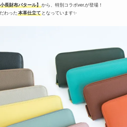
小長財布バタール】
から、特別コラボver.が登場！
だわった
本革仕立て
となっています✨