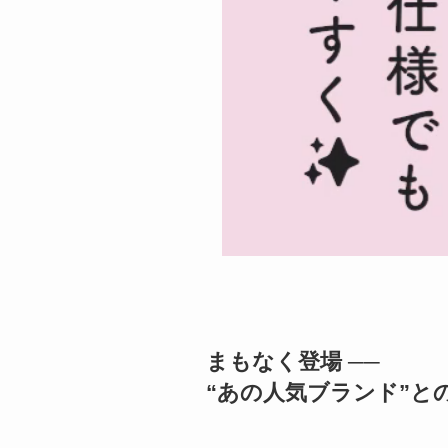
まもなく登場 ──
“あの人気ブランド”と