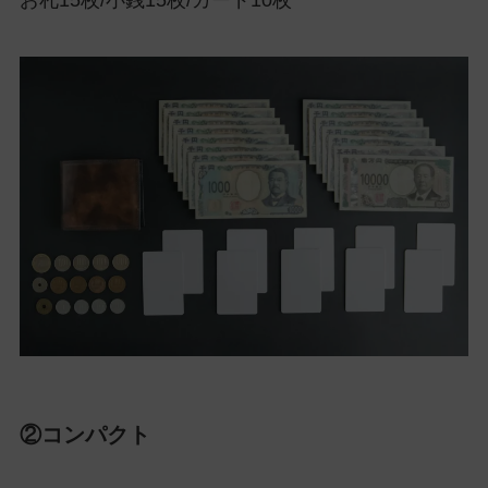
お札15枚/小銭15枚/カード10枚
②コンパクト