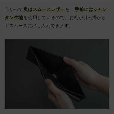
向かって
奥はスムースレザー
を、
手前にはシャン
タン生地
を使用しているので、お札が引っ掛から
ずスムーズに出し入れできます。