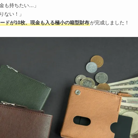
金も持ちたい…」
りない！」
ードが10枚、現金も入る極小の箱型財布
が完成しました！