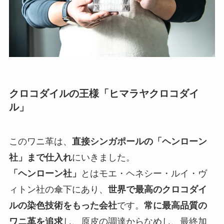
クロコダイルの王様「ヒマラヤクロコダイ
ル」
このワニ革は、
直接シンガポールの「ヘンローン
社」まで仕入れ
にいきました。
「ヘンローン社」
とはモエ・ヘネシー・ルイ・ヴ
ィトン社の傘下にあり、
世界で最高のクロコダイ
ルの染色技術をもった会社
です。
常に最高品質の
ワニ革を追求
し、原皮の調達からなめし、最終加