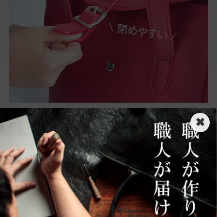
✖
大容量サイズ
長財布や500㎖ペットボトルなど
お出かけ必要なも
のはしっかり入ります
◎