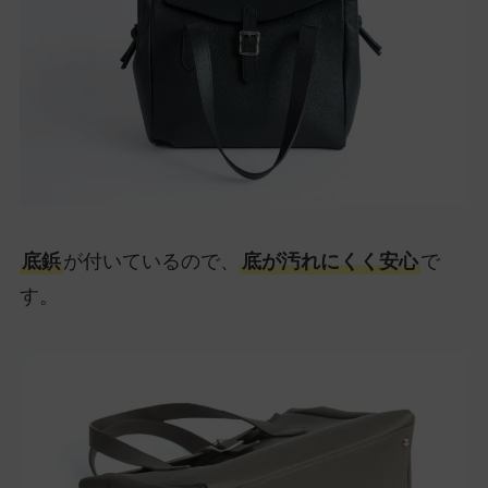
底鋲
が付いているので、
底が汚れにくく安心
で
す。