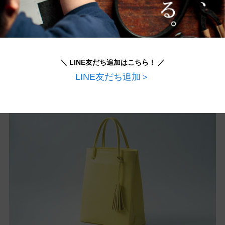
い。
という考えのもと、曲線が美しいフォルムを意識
＼ LINE友だち追加はこちら！ ／
して型紙、芯材、革の厚みに試行錯誤をしてよう
LINE友だち追加＞
やくたどりついたカタチです。