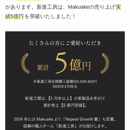
があります。新進工房は、Makuakeの売り上げ
実
績5億円
を突破いたしました！