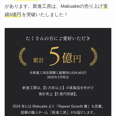
があります。新進工房は、Makuakeの売り上げ
実
績5億円
を突破いたしました！