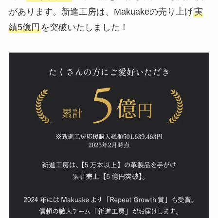
があります。新進工房は、Makuakeの売り上げ
実
績5億円
を突破いたしました！