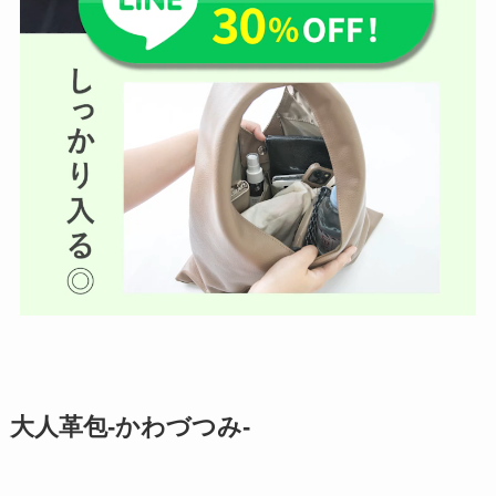
大人革包-かわづつみ-