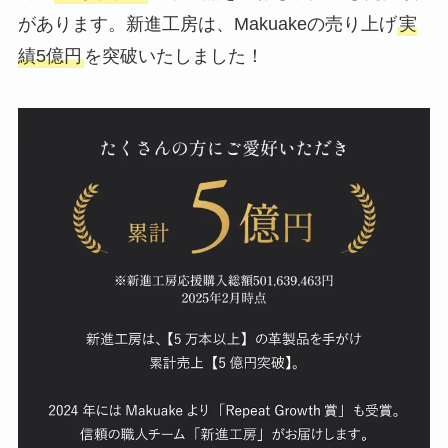
があります。新進工房は、Makuakeの売り上げ
実
績5億円
を突破いたしました！