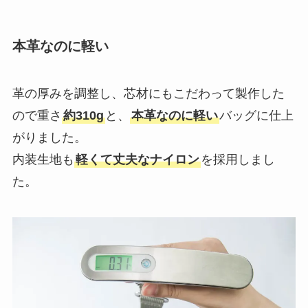
本革なのに軽い
革の厚みを調整し、芯材にもこだわって製作した
ので重さ
約310g
と、
本革なのに軽い
バッグに仕上
がりました。
内装生地も
軽くて丈夫なナイロン
を採用しまし
た。