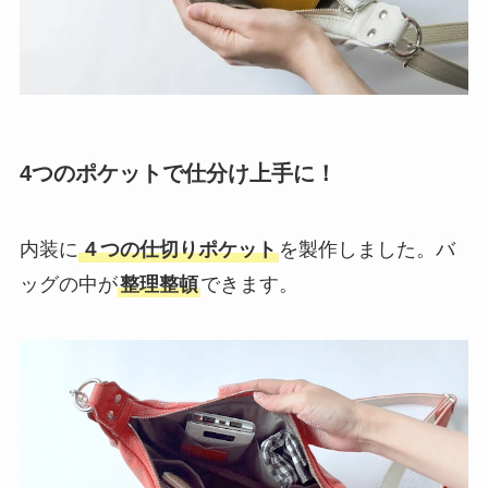
4つの
ポケットで仕分け上手に！
内装に
４つの仕切りポケット
を製作しました。バ
ッグの中が
整理整頓
できます。