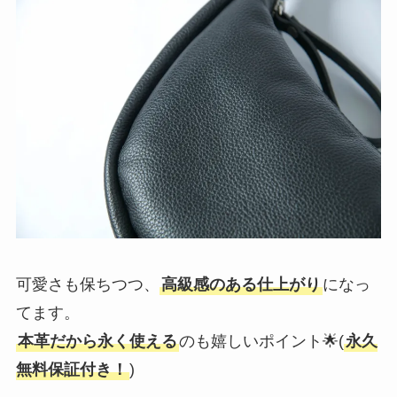
可愛さも保ちつつ、
高級感のある仕上がり
になっ
てます。
本革だから永く使える
のも嬉しいポイント🌟(
永久
無料保証付き！
)