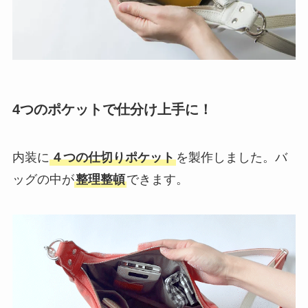
4つの
ポケットで仕分け上手に！
内装に
４つの仕切りポケット
を製作しました。バ
ッグの中が
整理整頓
できます。