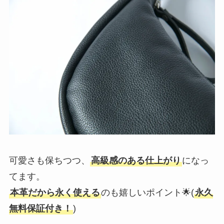
可愛さも保ちつつ、
高級感のある仕上がり
になっ
てます。
本革だから永く使える
のも嬉しいポイント🌟(
永久
無料保証付き！
)