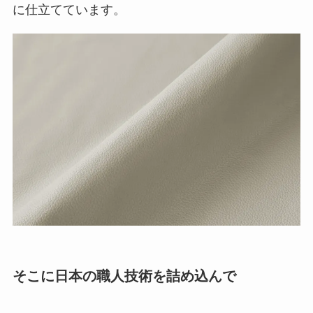
そこに日本の職人技術を詰め込んで
新進工房のバッグは、
上質な革でありながら軽や
かに持てる
よう仕立てています。
革の厚みや芯材を工夫し、
軽さと使いやすさを両
立
。