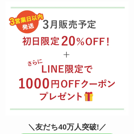
＼
友だち40万人突破!
／