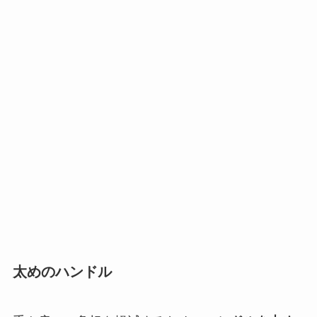
太めのハンドル
手や肩への負担を軽減するため、
ハンドルを太め
に設計
しました！手や肩にかかる圧力が分散され
るため、長時間持ち歩いても疲れにくいです。