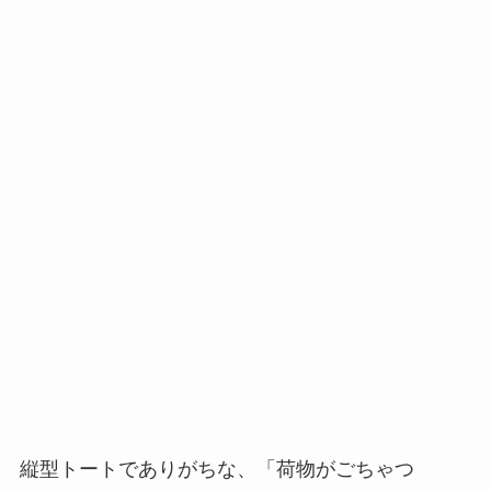
縦型トートでありがちな、「荷物がごちゃつ
く…」「下にある物が取り出しにくい！」という
事が解消され、素早く物を取り出すことができま
す。