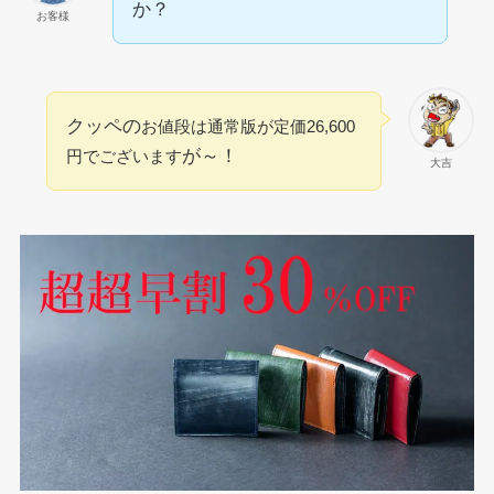
か？
お客様
クッペの
お値段は通常版が定価26,600
が～！
円でございます
大吉