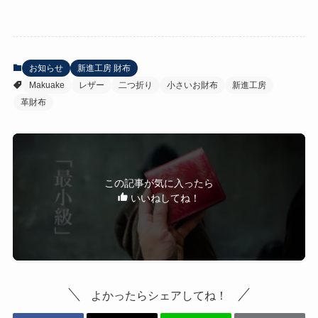
お知らせ
新進工房 財布
Makuake
レザー
二つ折り
小さいお財布
新進工房
革財布
この記事が気に入ったら
いいねしてね！
よかったらシェアしてね！