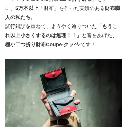
に、
5万本以上
「財布」を作った実績のある
財布職
人の私たち
。
試行錯誤を重ねて、ようやく辿りついた
「もうこ
れ以上小さくするのは無理！！」
と音をあげた、
極小二つ折り財布Coupe-クッペ-
です！