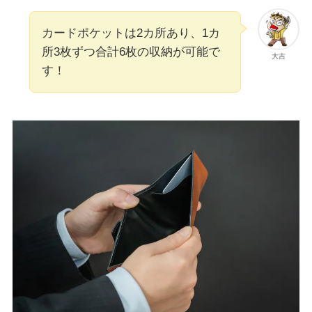
カードポケットは2カ所あり、1カ
所3枚ずつ合計6枚の収納が可能で
大吉
す！