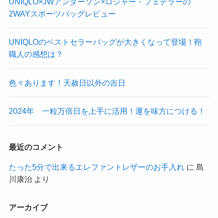
UNIQLO×JWアンダーソン×ロジャー・フェデラーの
2WAYスポーツバッグレビュー
​UNIQLOのベストセラーバッグが大きくなって登場！鞄
職人の感想は？
色々あります！天赦日以外の吉日
2024年 一粒万倍日を上手に活用！運を味方につける！
最近のコメント
たった5分で出来るエレファントレザーのお手入れ
に
島
川康治
より
アーカイブ