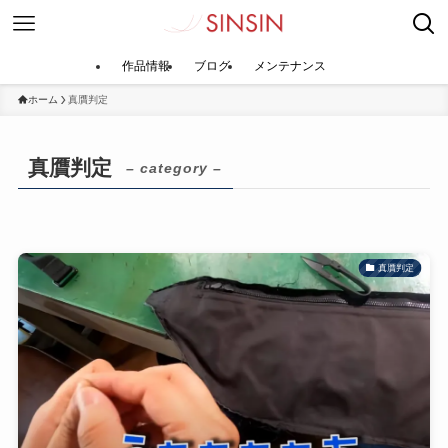
作品情報
ブログ
メンテナンス
ホーム
真贋判定
真贋判定
– category –
真贋判定