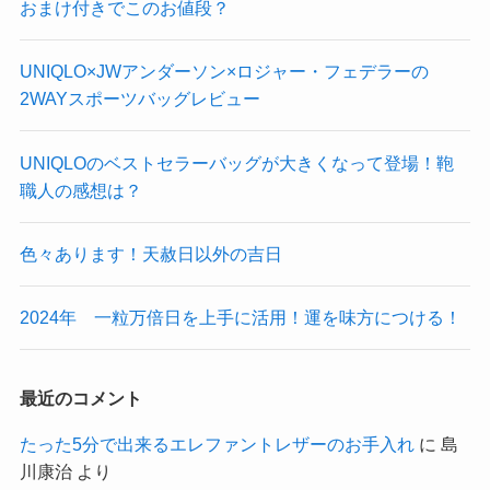
おまけ付きでこのお値段？
UNIQLO×JWアンダーソン×ロジャー・フェデラーの
2WAYスポーツバッグレビュー
​UNIQLOのベストセラーバッグが大きくなって登場！鞄
職人の感想は？
色々あります！天赦日以外の吉日
2024年 一粒万倍日を上手に活用！運を味方につける！
最近のコメント
たった5分で出来るエレファントレザーのお手入れ
に
島
川康治
より